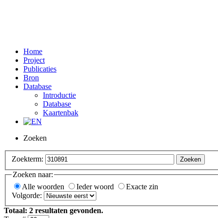
Home
Project
Publicaties
Bron
Database
Introductie
Database
Kaartenbak
Zoeken
Zoekterm:
Zoeken
Zoeken naar:
Alle woorden
Ieder woord
Exacte zin
Volgorde:
Totaal:
2
resultaten gevonden.